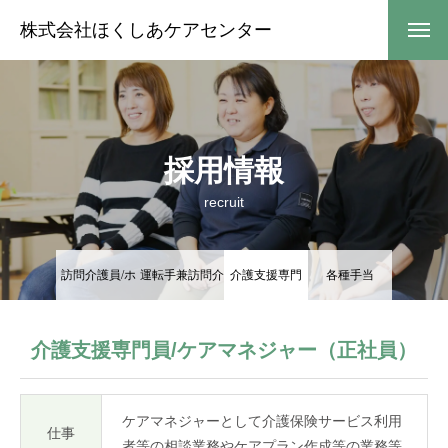
株式会社ほくしあケアセンター
採用情報
recruit
訪問介護員/ホ
運転手兼訪問介
介護支援専門
各種手当
ームヘルパー
護員
員/ケアマネジ
介護支援専門員/ケアマネジャー（正社員）
ャー
ケアマネジャーとして介護保険サービス利用
仕事
者等の相談業務やケアプラン作成等の業務等