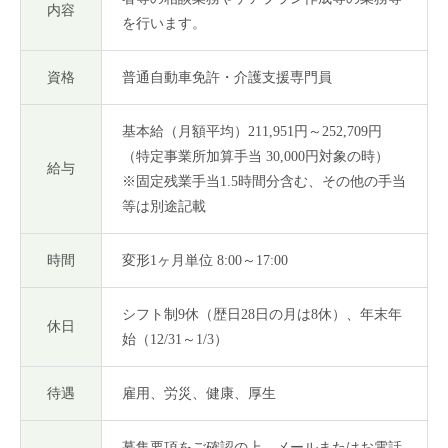
内容
を行います。
資格
普通自動車免許・介護支援専門員
基本給（月額平均）211,951円～252,709円
（特定事業所加算手当 30,000円対象の時）
HOME
給与
※固定残業手当1.5時間分含む、その他の手当
等は別途記載
会社案内
時間
変形1ヶ月単位 8:00～17:00
サービスご案内
採用情報
シフト制9休（歴日28日の月は8休）、年末年
休日
始（12/31～1/3）
インタビュー
待遇
雇用、労災、健康、厚生
U・Iターンガイド
募集要項をご確認の上、メールまたはお電話