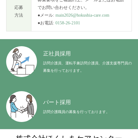
特定処遇改善加算
応募
でお問い合わせください。
方法
●メール:
main2026@hokushia-care.com
お知らせ
●お電話:
0158-26-2101
HOME
会社案内
サービスご案内
採用情報
インタビュー
正社員採用
訪問介護員、運転手兼訪問介護員、介護支援専門員の
募集を行っております。
パート採用
訪問介護職員の募集を行っております。