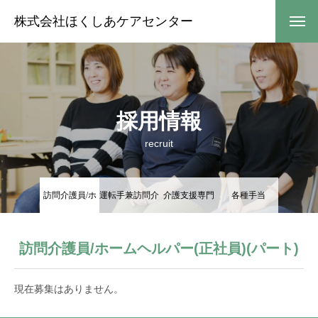
株式会社ほくしあケアセンター
採用情報
recruit
訪問介護員/ホ
運転手兼訪問介
介護支援専門
各種手当
HOME
ームヘルパー
護員
員/ケアマネジ
訪問介護員/ホームヘルパー(正社員)(パート)
会社案内
ャー
現在募集はありません。
サービスご案内