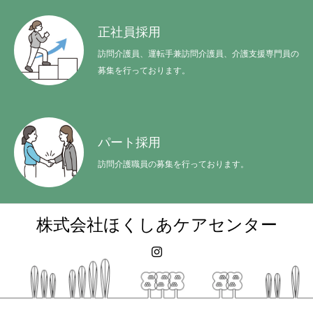
採用情報
正社員採用
インタビュー
訪問介護員、運転手兼訪問介護員、介護支援専門員の
募集を行っております。
U・Iターンガイド
特定処遇改善加算
パート採用
お知らせ
訪問介護職員の募集を行っております。
HOME
会社案内
サービスご案内
採用情報
インタビュー
株式会社ほくしあケアセンター