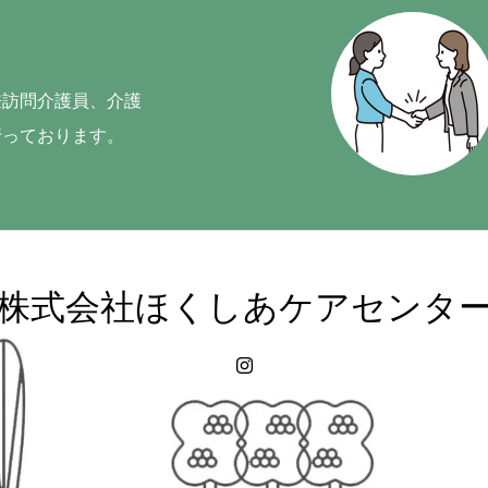
兼訪問介護員、介護
行っております。
案内
採用情報
インタビュー
U・Iターンガイド
特定処
株式会社ほくしあケアセンタ